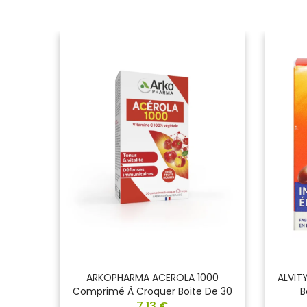
e De 30
ARKOPHARMA ACEROLA 1000
ALVITY
Comprimé À Croquer Boite De 30
B
7,13 €