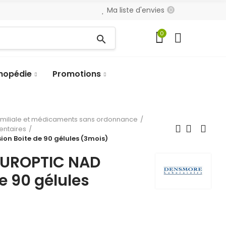
Ma liste d'envies
0
0
search
hopédie
Promotions
amiliale et médicaments sans ordonnance
entaires
n Boite de 90 gélules (3mois)
UROPTIC NAD
e 90 gélules