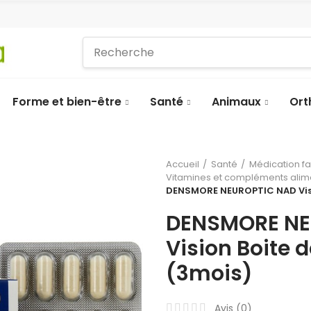
Forme et bien-être
Santé
Animaux
Ort
Accueil
Santé
Médication f
Vitamines et compléments alim
DENSMORE NEUROPTIC NAD Visio
DENSMORE NE
Vision Boite d
(3mois)
Avis (
0
)