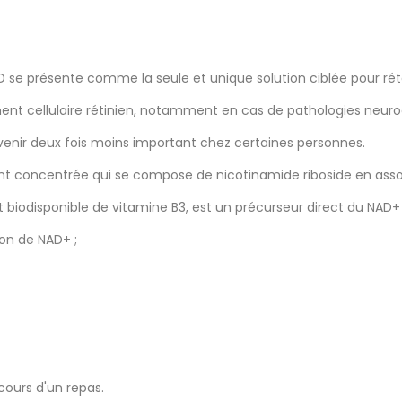
e présente comme la seule et unique solution ciblée pour rétab
nt cellulaire rétinien, notamment en cas de pathologies neuro
evenir deux fois moins important chez certaines personnes.
 concentrée qui se compose de nicotinamide riboside en asso
iodisponible de vitamine B3, est un précurseur direct du NAD+ 
ion de NAD+ ;
cours d'un repas.