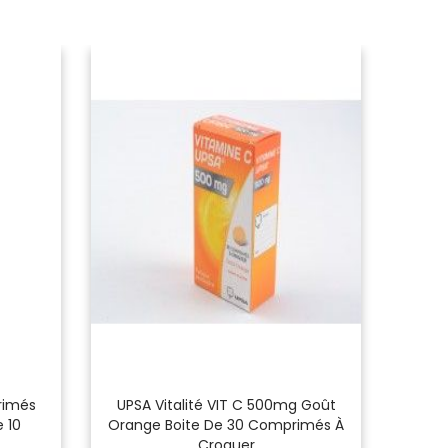
rimés
UPSA Vitalité VIT C 500mg Goût
A
 10
Orange Boite De 30 Comprimés À
Comp
Croquer