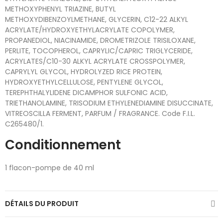
METHOXYPHENYL TRIAZINE, BUTYL
METHOXYDIBENZOYLMETHANE, GLYCERIN, C12-22 ALKYL
ACRYLATE/HYDROXYETHYLACRYLATE COPOLYMER,
PROPANEDIOL, NIACINAMIDE, DROMETRIZOLE TRISILOXANE,
PERLITE, TOCOPHEROL, CAPRYLIC/CAPRIC TRIGLYCERIDE,
ACRYLATES/C10-30 ALKYL ACRYLATE CROSSPOLYMER,
CAPRYLYL GLYCOL, HYDROLYZED RICE PROTEIN,
HYDROXYETHYLCELLULOSE, PENTYLENE GLYCOL,
TEREPHTHALYLIDENE DICAMPHOR SULFONIC ACID,
TRIETHANOLAMINE, TRISODIUM ETHYLENEDIAMINE DISUCCINATE,
VITREOSCILLA FERMENT, PARFUM / FRAGRANCE. Code F.I.L.
C265480/1.
Conditionnement
1 flacon-pompe de 40 ml
DÉTAILS DU PRODUIT