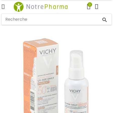
0
search