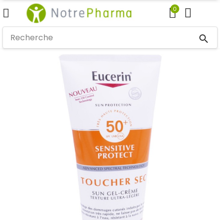
0
search