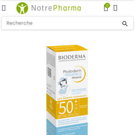
0
search