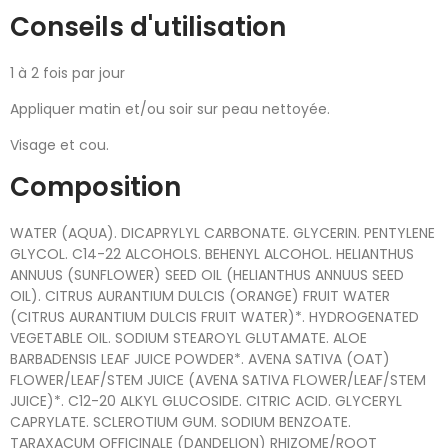
Conseils d'utilisation
1 à 2 fois par jour
Appliquer matin et/ou soir sur peau nettoyée.
Visage et cou.
Composition
WATER (AQUA). DICAPRYLYL CARBONATE. GLYCERIN. PENTYLENE
GLYCOL. C14-22 ALCOHOLS. BEHENYL ALCOHOL. HELIANTHUS
ANNUUS (SUNFLOWER) SEED OIL (HELIANTHUS ANNUUS SEED
OIL). CITRUS AURANTIUM DULCIS (ORANGE) FRUIT WATER
(CITRUS AURANTIUM DULCIS FRUIT WATER)*. HYDROGENATED
VEGETABLE OIL. SODIUM STEAROYL GLUTAMATE. ALOE
BARBADENSIS LEAF JUICE POWDER*. AVENA SATIVA (OAT)
FLOWER/LEAF/STEM JUICE (AVENA SATIVA FLOWER/LEAF/STEM
JUICE)*. C12-20 ALKYL GLUCOSIDE. CITRIC ACID. GLYCERYL
CAPRYLATE. SCLEROTIUM GUM. SODIUM BENZOATE.
TARAXACUM OFFICINALE (DANDELION) RHIZOME/ROOT