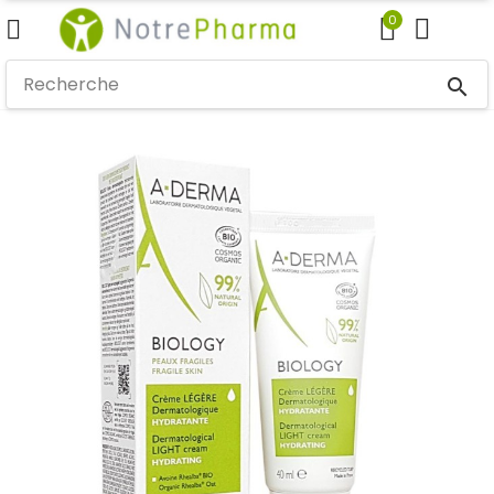
0
search