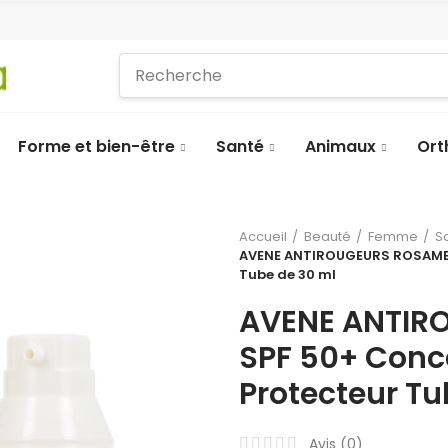
Forme et bien-être
Santé
Animaux
Ort
Accueil
Beauté
Femme
S
AVENE ANTIROUGEURS ROSAMED
Tube de 30 ml
AVENE ANTIR
SPF 50+ Conc
Protecteur Tu
Avis (
0
)