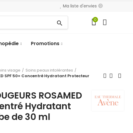
Ma liste d'envies
0
0
search
hopédie
Promotions
oins visage
Soins peaux intolérantes
 SPF 50+ Concentré Hydratant Protecteur
OUGEURS ROSAMED
entré Hydratant
be de 30 ml