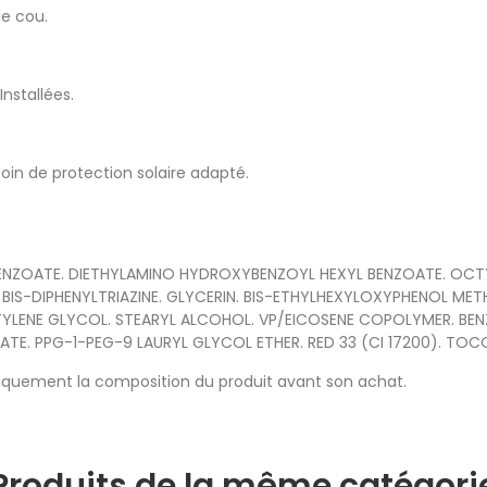
 le cou.
nstallées.
soin de protection solaire adapté.
 BENZOATE. DIETHYLAMINO HYDROXYBENZOYL HEXYL BENZOATE. OCT
BIS-DIPHENYLTRIAZINE. GLYCERIN. BIS-ETHYLHEXYLOXYPHENOL MET
TYLENE GLYCOL. STEARYL ALCOHOL. VP/EICOSENE COPOLYMER. BENZ
NATE. PPG-1-PEG-9 LAURYL GLYCOL ETHER. RED 33 (CI 17200). TO
quement la composition du produit avant son achat.
Produits de la même catégori