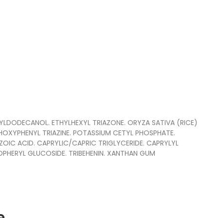
YLDODECANOL. ETHYLHEXYL TRIAZONE. ORYZA SATIVA (RICE)
HOXYPHENYL TRIAZINE. POTASSIUM CETYL PHOSPHATE.
OIC ACID. CAPRYLIC/CAPRIC TRIGLYCERIDE. CAPRYLYL
COPHERYL GLUCOSIDE. TRIBEHENIN. XANTHAN GUM
e