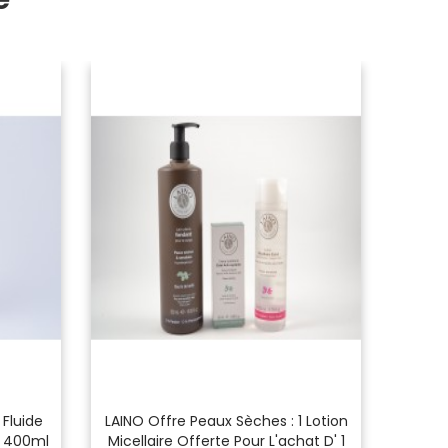
Fluide
LAINO Offre Peaux Sèches : 1 Lotion
GA
e 400ml
Micellaire Offerte Pour L'achat D' 1
Mous