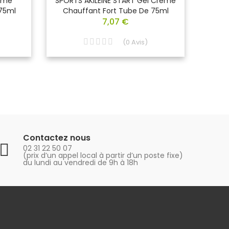
rème
SPORTS AKILEINE START Gel Crème
COMP
75ml
Chauffant Fort Tube De 75ml
7,07 €
(
0
Avis
)
Contactez nous
02 31 22 50 07
(prix d’un appel local à partir d’un poste fixe)
du lundi au vendredi de 9h à 18h