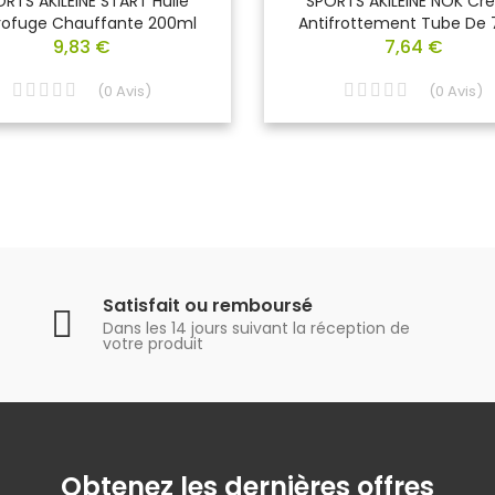
RTS AKILEINE START Huile
SPORTS AKILEINE NOK C
rofuge Chauffante 200ml
Antifrottement Tube De 
9,83 €
7,64 €
(
0
Avis
)
(
0
Avis
)
Satisfait ou remboursé
Dans les 14 jours suivant la réception de
votre produit
Obtenez les dernières offres