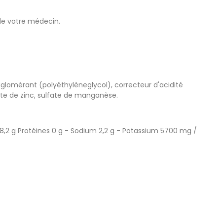
 de votre médecin.
gglomérant (polyéthylèneglycol), correcteur d'acidité
te de zinc, sulfate de manganèse.
 48,2 g Protéines 0 g - Sodium 2,2 g - Potassium 5700 mg /