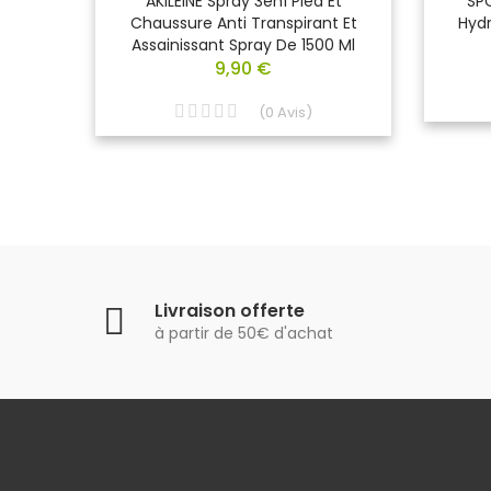
mique)
AKILEINE Spray 3en1 Pied Et
SPO
, Tube
Chaussure Anti Transpirant Et
Hyd
Assainissant Spray De 1500 Ml
9,90 €
(
0
Avis
)
Livraison offerte
à partir de 50€ d'achat