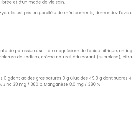
ibrée et d’un mode de vie sain.
 Hydratis est pris en parallèle de médicaments, demandez l'avis
nate de potassium, sels de magnésium de l'acide citrique, antia
lorure de sodium, arôme naturel, édulcorant (sucralose), citra
sses 0 gdont acides gras saturés 0 g Glucides 49,8 g dont sucres
% Zinc 38 mg / 380 % Manganèse 8,0 mg / 380 %