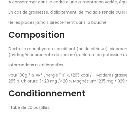
A consommer dans le cadre d’une alimentation variée, équil
En cas de grossesse, d'allaitement, de maladie rénale ou si
Ne les placez jamais directement dans la bouche.
Composition
Dextrose monohydrate, acidifiant (acide citrique), bicarbo
(hydrogénocarbonate de sodium), chlorure de potassium, ch
Informations nutritionnelles :
Pour 100g / % AR* Energie 1141 kJ/265 kcal / - Matières gra
285 % Chlorure 3420 mg /428 % Magnésium 1235 mg / 329 
Conditionnement
1 tube de 20 pastilles.