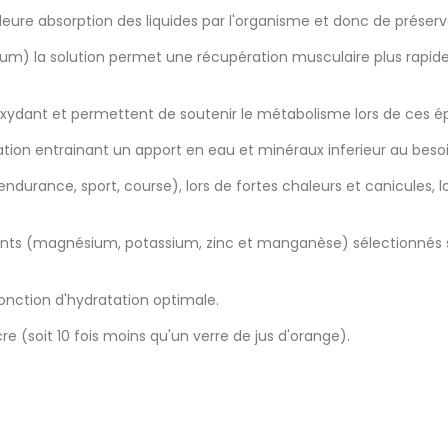
leure absorption des liquides par l'organisme et donc de préserv
m) la solution permet une récupération musculaire plus rapide
xydant et permettent de soutenir le métabolisme lors de ces é
ation entrainant un apport en eau et minéraux inferieur au besoi
ndurance, sport, course), lors de fortes chaleurs et canicules, 
ments (magnésium, potassium, zinc et manganèse) sélectionnés s
onction d'hydratation optimale.
re (soit 10 fois moins qu'un verre de jus d'orange).