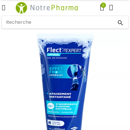
0
search