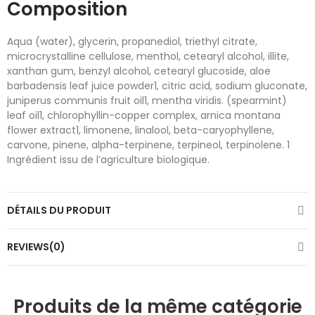
Composition
Aqua (water), glycerin, propanediol, triethyl citrate,
microcrystalline cellulose, menthol, cetearyl alcohol, illite,
xanthan gum, benzyl alcohol, cetearyl glucoside, aloe
barbadensis leaf juice powder1, citric acid, sodium gluconate,
juniperus communis fruit oil1, mentha viridis. (spearmint)
leaf oil1, chlorophyllin-copper complex, arnica montana
flower extract1, limonene, linalool, beta-caryophyllene,
carvone, pinene, alpha-terpinene, terpineol, terpinolene. 1
Ingrédient issu de l’agriculture biologique.
DÉTAILS DU PRODUIT
REVIEWS(0)
Produits de la même catégorie