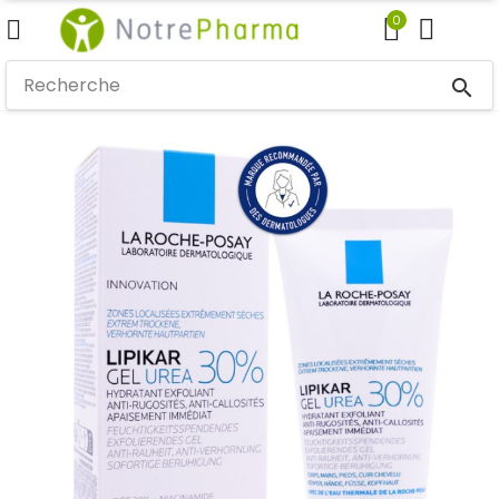
0
search