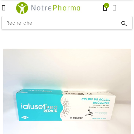
0
search