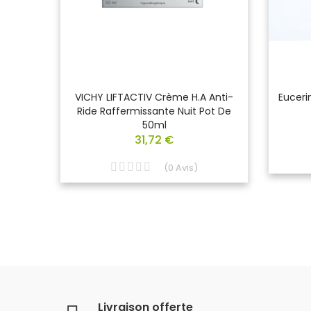
S SHOT
VICHY LIFTACTIV Crème H.A Anti-
Euceri
l
Ride Raffermissante Nuit Pot De
50ml
31,72 €
(
0
Avis
)
Livraison offerte