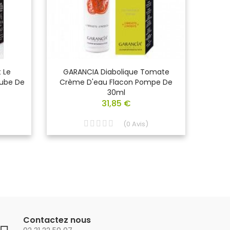
 Le
GARANCIA Diabolique Tomate
GAR
ube De
Crème D'eau Flacon Pompe De
Démaq
30ml
Deu
31,85 €
(
0
Avis
)
Contactez nous