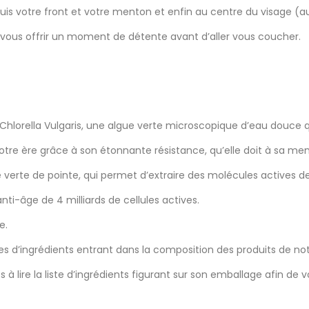
is votre front et votre menton et enfin au centre du visage (a
t vous offrir un moment de détente avant d’aller vous coucher.
a Chlorella Vulgaris, une algue verte microscopique d’eau douce 
à notre ère grâce à son étonnante résistance, qu’elle doit à sa 
 verte de pointe, qui permet d’extraire des molécules actives d
ti-âge de 4 milliards de cellules actives.
e.
istes d’ingrédients entrant dans la composition des produits de 
s à lire la liste d’ingrédients figurant sur son emballage afin de