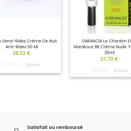
n Sensi-Rides Crème De Nuit
GARANCIA Le Chardon Et
Anti-Rides 50 Ml
Marabout BB Crème Nude T
28,22 €
30ml
27,70 €
(
0
Avis
)
(
0
Avis
)
Satisfait ou remboursé