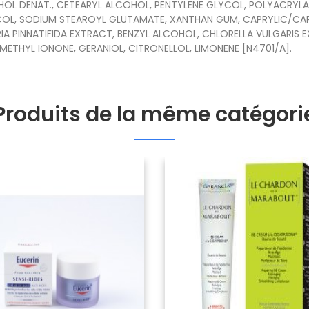
OHOL DENAT., CETEARYL ALCOHOL, PENTYLENE GLYCOL, POLYACRYL
YCOL, SODIUM STEAROYL GLUTAMATE, XANTHAN GUM, CAPRYLIC/CAP
DARIA PINNATIFIDA EXTRACT, BENZYL ALCOHOL, CHLORELLA VULGAR
METHYL IONONE, GERANIOL, CITRONELLOL, LIMONENE [N4701/A].
Produits de la même catégori