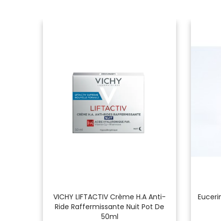
S SHOT
VICHY LIFTACTIV Crème H.A Anti-
Euceri
l
Ride Raffermissante Nuit Pot De
50ml