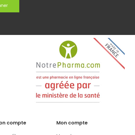
nner
on compte
Mon compte