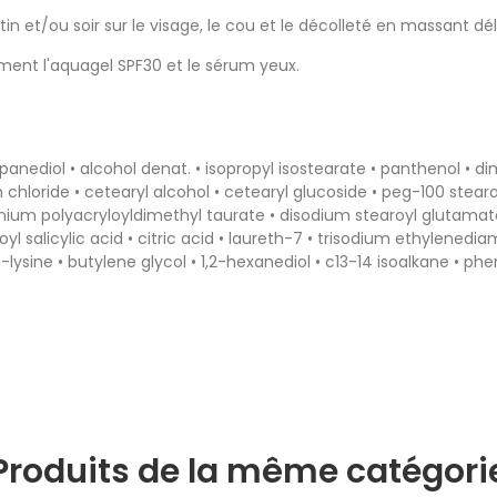
n et/ou soir sur le visage, le cou et le décolleté en massant dé
ent l'aquagel SPF30 et le sérum yeux.
anediol • alcohol denat. • isopropyl isostearate • panthenol • d
m chloride • cetearyl alcohol • cetearyl glucoside • peg-100 stear
onium polyacryloyldimethyl taurate • disodium stearoyl glutamate
yl salicylic acid • citric acid • laureth-7 • trisodium ethylene
n-lysine • butylene glycol • 1,2-hexanediol • c13-14 isoalkane • p
Produits de la même catégori