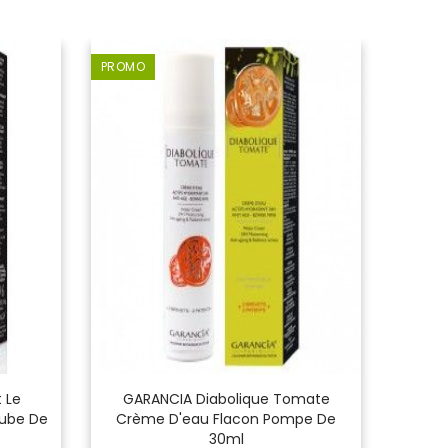
PROMO
 Le
GARANCIA Diabolique Tomate
GAR
ube De
Crème D'eau Flacon Pompe De
Démaq
30ml
Deu