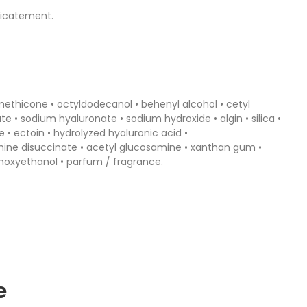
licatement.
imethicone • octyldodecanol • behenyl alcohol • cetyl
ate • sodium hyaluronate • sodium hydroxide • algin • silica •
 • ectoin • hydrolyzed hyaluronic acid •
diamine disuccinate • acetyl glucosamine • xanthan gum •
henoxyethanol • parfum / fragrance.
e