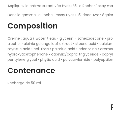
Appliquez la crème suractivée Hyalu B5 La Roche-Posay mati
Dans la gamme La Roche-Posay Hyalu B5, découvrez égalem
Composition
Crème : aqua / water / eau • glycerin • isohexadecane • prop
alcohol • alpinia galanga leaf extract • stearic acid • calciu
myristic acid • cellulose • palmitic acid • adenosine • amm
hydroxyacetophenone • caprylic/capric triglyceride • caprylo
pentylene glycol • phytic acid • polyacrylamide • polyepsilo
Contenance
Recharge de 50 ml