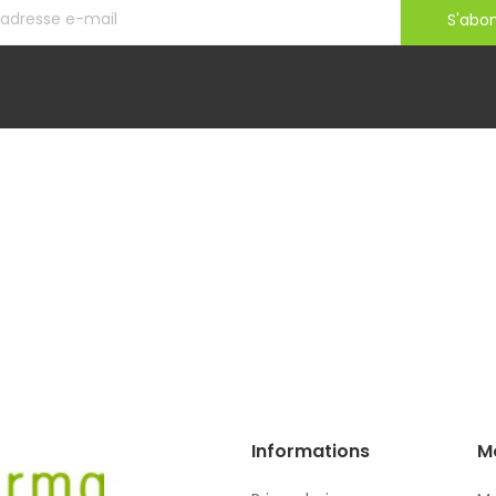
S'abo
Informations
M