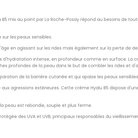
B5 mis au point par La Roche-Posay répond au besoins de toutes
sur les peaux sensibles.
 l'âge en agissant sur les rides mais également sur la perte de d
es d'hydratation intense, en profondeur comme en surface. La
es profondes de la peau dans le but de combler les rides et d'a
paration de la barrière cutanée et qui apaise les peaux sensibles
ce aux agressions extérieures. Cette crème Hyalu B5 dispose d'u
t la peau est rebondie, souple et plus ferme.
 protégée des UVA et UVB, principaux responsables du vieillisse