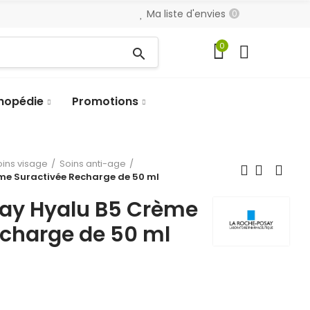
Ma liste d'envies
0
0
search
hopédie
Promotions
oins visage
Soins anti-age
me Suractivée Recharge de 50 ml
ay Hyalu B5 Crème
echarge de 50 ml