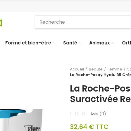
Forme et bien-être
Santé
Animaux
Ort
Accueil
Beauté
Femme
S
La Roche-Posay Hyalu B5 Crè
La Roche-Pos
Suractivée R
Avis (
0
)
32,64 €
TTC