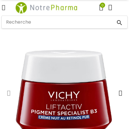
0
search