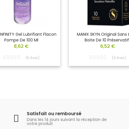
NFINITY Gel Lubrifiant Flacon
MANIX SKYN Original Sans 
Pompe De 100 Ml
Boite De 10 Préservatif
8,62 €
6,52 €
(
0
Avis
)
(
0
Avis
)
Satisfait ou remboursé
Dans les 14 jours suivant la réception de
votre produit