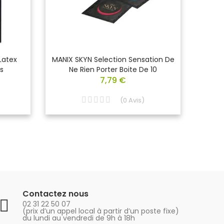
Latex
MANIX SKYN Selection Sensation De
MANIX
s
Ne Rien Porter Boite De 10
S
7,79 €
(
0
Avis
)
Contactez nous
02 31 22 50 07
(prix d’un appel local à partir d’un poste fixe)
du lundi au vendredi de 9h à 18h