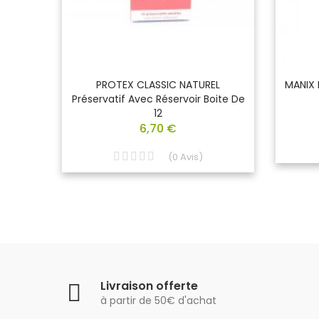
 20
PROTEX CLASSIC NATUREL
MANIX I
x
Préservatif Avec Réservoir Boite De
12
6,70 €
(
0
Avis
)
Livraison offerte
à partir de 50€ d'achat