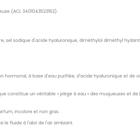
oseuse (ACL 3401043523162).
ère, sel sodique d'acide hyaluronique, diméthylol diméthyl hyd
 hormonal, à base d'eau purifiée, d'acide hyaluronique et de vit
ue constitue un véritable « piège à eau » des muqueuses et de l
rfum, incolore et non gras.
e fluide à l'abri de l'air ambiant.