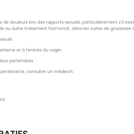
as de douleurs lors des rapports sexuels, particulièrement s'il e
ou autre traitement hormonal ; dans les suites de grossesse ou 
sexuel.
xterne et à l'entrée du vagin.
deux partenaires.
 persistante, consulter un médecin.
ts.
RATIFS