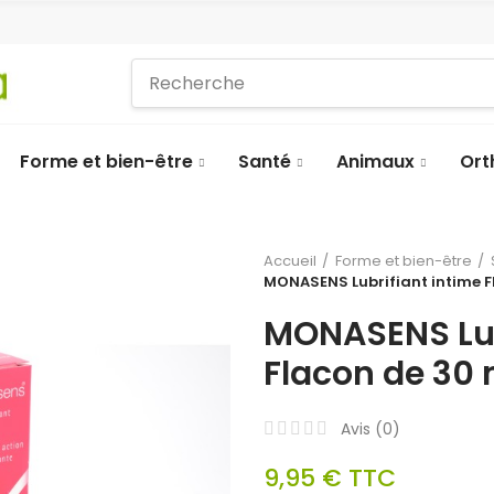
Forme et bien-être
Santé
Animaux
Ort
Accueil
Forme et bien-être
MONASENS Lubrifiant intime F
MONASENS Lub
Flacon de 30 
Avis (
0
)
9,95 €
TTC