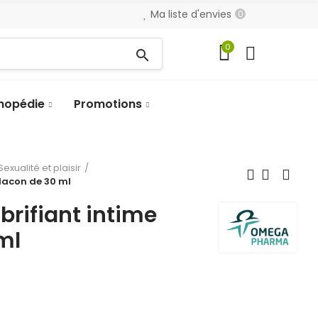
Ma liste d'envies
0
0
search
hopédie
Promotions
Sexualité et plaisir
lacon de 30 ml
rifiant intime
ml