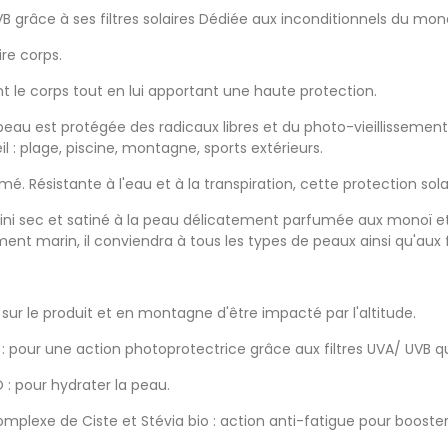
râce à ses filtres solaires Dédiée aux inconditionnels du monoï, 
ire corps.
nt le corps tout en lui apportant une haute protection.
a peau est protégée des radicaux libres et du photo-vieillissement
l : plage, piscine, montagne, sports extérieurs.
. Résistante à l'eau et à la transpiration, cette protection solai
un fini sec et satiné à la peau délicatement parfumée aux monoï et
nement marin, il conviendra à tous les types de peaux ainsi qu'au
sur le produit et en montagne d'être impacté par l'altitude.
 : pour une action photoprotectrice grâce aux filtres UVA/ UVB qu
: pour hydrater la peau.
omplexe de Ciste et Stévia bio : action anti-fatigue pour booster 