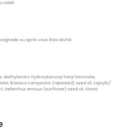
 soleil.
la baignade ou après vous êtes séché.
ine, diethylamino hydroxybenzoyl hexyl benzoate,
eate, Brassica campestris (rapeseed) seed oil, caprylic/
ct, Helianthus annuus (sunflower) seed oil, Stevia
e