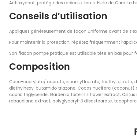
Antioxydant, protège des radicaux libres. Huile de Carotte bi
Conseils d’utilisation
Appliquez généreusement de façon uniforme avant de s’exp
Pour maintenir la protection, répétez fréquemment l’applicat
Son flacon pompe pratique est utilisable tête en bas pour f
Composition
Coco-caprylate/ caprate, isoamyl laurate, triethyl citrate,
diethylhexyl butamido triazone, Cocos nucifera (coconut) oil
capric triglyceride, Gardenia taitensis flower extract, Cistu
rebaudiana extract, polyglyceryl-3 diisostearate, tocophero