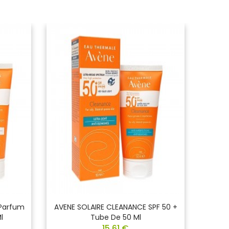
 Parfum
AVENE SOLAIRE CLEANANCE SPF 50 +
AVE
l
Tube De 50 Ml
Prot
15,61 €
Fl