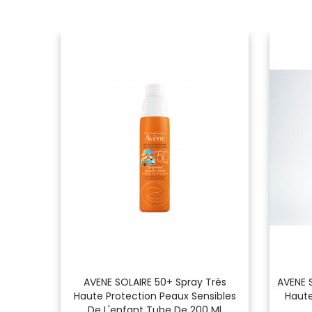
 De
AVENE SOLAIRE 50+ Spray Très
AVENE S
F 50 +
Haute Protection Peaux Sensibles
Haute
De L'enfant Tube De 200 Ml