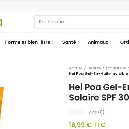
Forme et bien-être
Santé
Animaux
Ort
Accueil
Beauté
Produits sol
Hei Poa Gel-En-Huile Invisible
Hei Poa Gel-E
Solaire SPF 3
Avis (
0
)
16,99 €
TTC