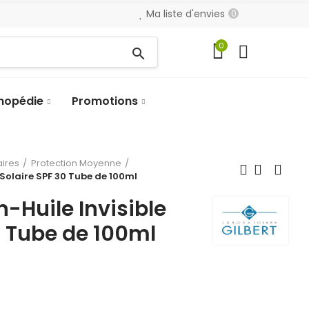
Ma liste d'envies
0
0
search
hopédie
Promotions
aires
Protection Moyenne
 Solaire SPF 30 Tube de 100ml
n-Huile Invisible
0 Tube de 100ml