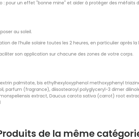
o : pour un effet "bonne mine" et aider à protéger des méfaits du
oser au soleil.
ion de l’huile solaire toutes les 2 heures, en particulier après 
aciliter son application sur chacune des zones de votre corps.
 dextrin palmitate, bis ethylhexyloxyphenol methoxyphenyl triaz
, parfum (fragrance), diisostearoyl polyglyceryl-3 dimer dilinol
s monspeliensis extract, Daucus carota sativa (carrot) root extra
l
Produits de la même catégori