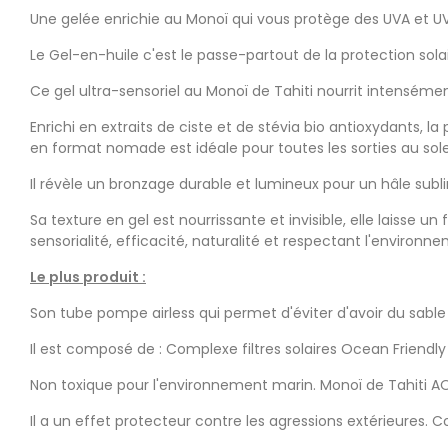
Une gelée enrichie au Monoï qui vous protège des UVA et UVB g
Le Gel-en-huile c'est le passe-partout de la protection sola
Ce gel ultra-sensoriel au Monoï de Tahiti nourrit intenséme
Enrichi en extraits de ciste et de stévia bio antioxydants, l
en format nomade est idéale pour toutes les sorties au solei
Il révèle un bronzage durable et lumineux pour un hâle sublimé
Sa texture en gel est nourrissante et invisible, elle laisse 
sensorialité, efficacité, naturalité et respectant l'environ
Le plus produit :
Son tube pompe airless qui permet d'éviter d'avoir du sable 
Il est composé de : Complexe filtres solaires Ocean Friendly
Non toxique pour l'environnement marin. Monoï de Tahiti AO 
Il a un effet protecteur contre les agressions extérieures. C