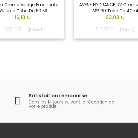
in Crème Visage Emolliente
AVENE HYDRANCE UV Crème
5% Urée Tube De 50 Ml
SPF 30 Tube De 40ml
16,13 €
23,03 €
(
0
Avis
)
(
0
Avis
)
Satisfait ou remboursé
Dans les 14 jours suivant la réception de
votre produit