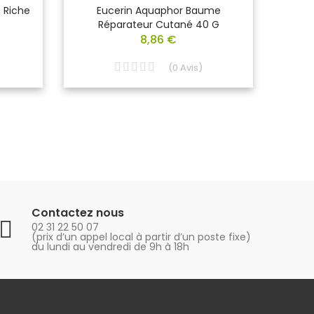
 Riche
Eucerin Aquaphor Baume
GAR
Réparateur Cutané 40 G
Crè
8,86 €
(
0
Avis
)
Contactez nous
02 31 22 50 07
(prix d’un appel local à partir d’un poste fixe)
du lundi au vendredi de 9h à 18h