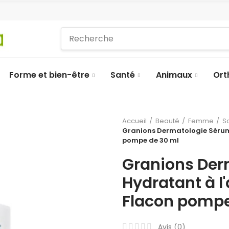
Forme et bien-être
Santé
Animaux
Ort
Accueil
Beauté
Femme
S
Granions Dermatologie Sérum
pompe de 30 ml
Granions Der
Hydratant à l
Flacon pompe
Avis (
0
)