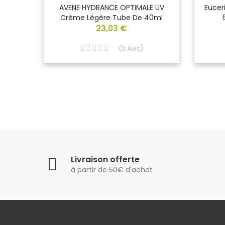
urs
AVENE HYDRANCE OPTIMALE UV
Eucer
30 Ml
Crème Légère Tube De 40ml
23,03 €
(
0
Avis
)
Livraison offerte
à partir de 50€ d'achat