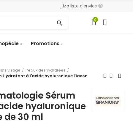
Ma liste d'envies
0
0
search
hopédie
Promotions
oins visage
Peaux deshydratées
 Hydratant à l'acide hyaluronique Flacon
matologie Sérum
'acide hyaluronique
 de 30 ml