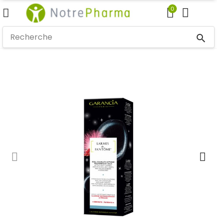
0
search