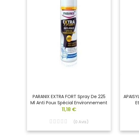
oux Et
PARANIX EXTRA FORT Spray De 225
APAISYL
l
Ml Anti Poux Spécial Environnement
E
11,18 €
(
0
Avis
)