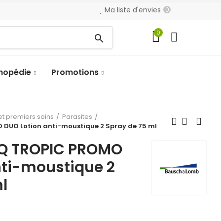
Ma liste d'envies
0
0
search
hopédie
Promotions
t premiers soins
Parasites
DUO Lotion anti-moustique 2 Spray de 75 ml
NQ TROPIC PROMO
nti-moustique 2
l