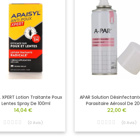
 XPERT Lotion Traitante Poux
APAR Solution Désinfectant
t Lentes Spray De 100ml
Parasitaire Aérosol De 2
14,04 €
22,00 €
(
0
Avis
)
(
0
Avis
)