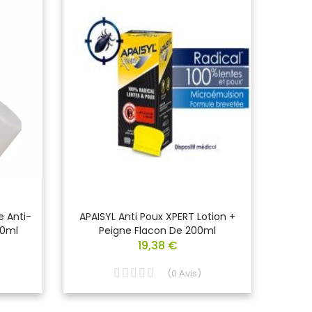
e Anti-
APAISYL Anti Poux XPERT Lotion +
DUO 
00ml
Peigne Flacon De 200ml
19,38 €
(
0
Avis
)