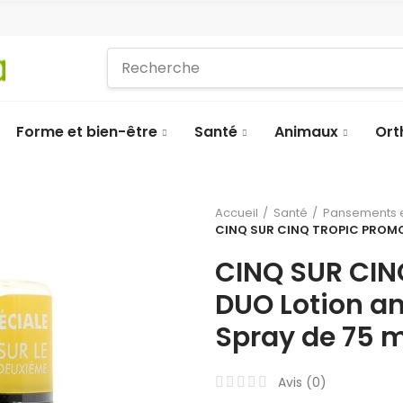
Forme et bien-être
Santé
Animaux
Ort
Accueil
Santé
Pansements e
CINQ SUR CINQ TROPIC PROMO 
CINQ SUR CI
DUO Lotion a
Spray de 75 m
Avis (
0
)