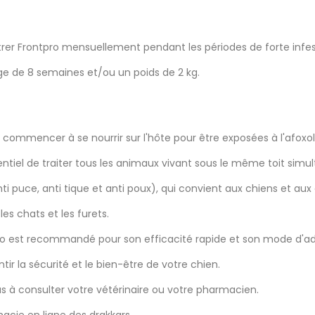
rer Frontpro mensuellement pendant les périodes de forte infes
âge de 8 semaines et/ou un poids de 2 kg.
nt commencer à se nourrir sur l'hôte pour être exposées à l'afox
sentiel de traiter tous les animaux vivant sous le même toit sim
ti puce, anti tique et anti poux), qui convient aux chiens et aux
s chats et les furets.
ro est recommandé pour son efficacité rapide et son mode d'adm
ntir la sécurité et le bien-être de votre chien.
s à consulter votre vétérinaire ou votre pharmacien.
rmacie en ligne des drakkars