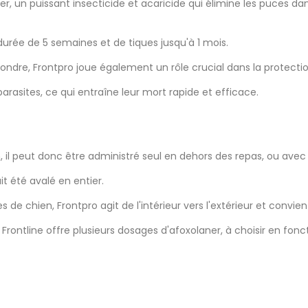
r, un puissant insecticide et acaricide qui élimine les puces dan
urée de 5 semaines et de tiques jusqu'à 1 mois.
pondre, Frontpro joue également un rôle crucial dans la protect
asites, ce qui entraîne leur mort rapide et efficace.
il peut donc être administré seul en dehors des repas, ou avec d
it été avalé en entier.
de chien, Frontpro agit de l'intérieur vers l'extérieur et convien
 Frontline offre plusieurs dosages d'afoxolaner, à choisir en fonc