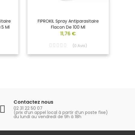
itaire
FIPROKIL Spray Antiparasitaire
FIP
.5 Ml
Flacon De 100 Ml
11,76 €
(
0
Avis
)
Contactez nous
02 31 22 50 07
(prix d’un appel local à partir d’un poste fixe)
du lundi au vendredi de 9h à 18h