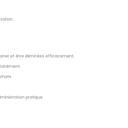
tation.
olaner et être éliminées efficacement.
ultanément.
 chats.
inistration pratique.