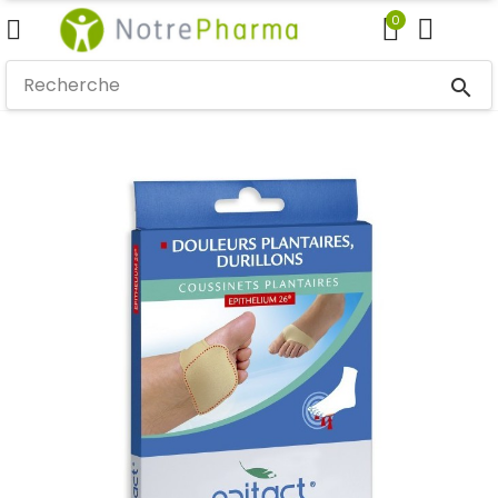
0
search