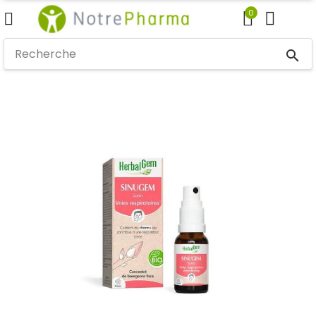
0
search