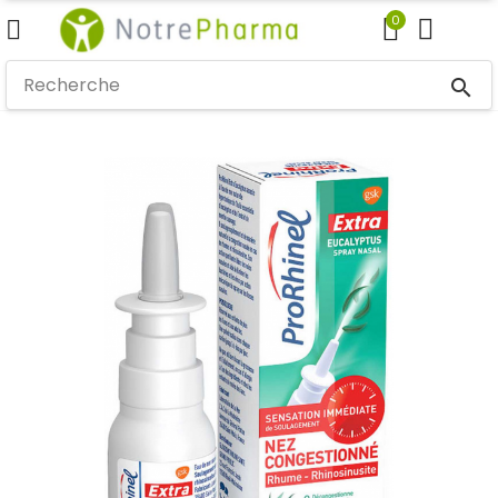
0
search