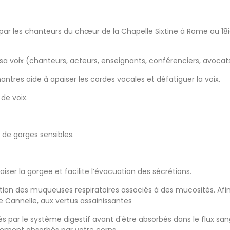
é par les chanteurs du chœur de la Chapelle Sixtine à Rome au 1
sa voix (chanteurs, acteurs, enseignants, conférenciers, avocats
tres aide à apaiser les cordes vocales et défatiguer la voix.
 de voix.
 de gorges sensibles.
ser la gorgee et facilite l’évacuation des sécrétions.
ion des muqueuses respiratoires associés à des mucosités. Afin 
de Cannelle, aux vertus assainissantes
r le système digestif avant d'être absorbés dans le flux sangu
lement absorbés par votre corps.