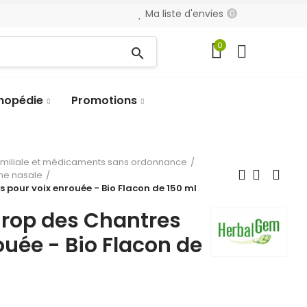
Ma liste d'envies
0
0
search
hopédie
Promotions
amiliale et médicaments sans ordonnance
ène nasale
pour voix enrouée - Bio Flacon de 150 ml
rop des Chantres
ouée - Bio Flacon de