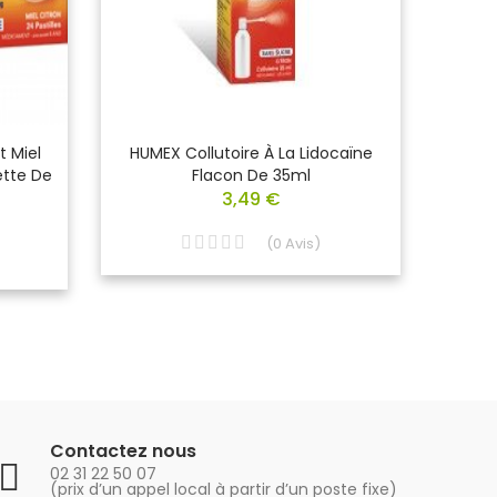
 Miel
HUMEX Collutoire À La Lidocaïne
HEC P
ette De
Flacon De 35ml
3,49 €
(
0
Avis
)
Contactez nous
02 31 22 50 07
(prix d’un appel local à partir d’un poste fixe)