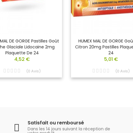
MAL DE GORGE Pastilles Goût
HUMEX MAL DE GORGE Goût
he Glaciale Lidocaïne 2mg
Citron 20mg Pastilles Plaqu
Plaquette De 24
24
4,52 €
5,01 €
(
0
Avis
)
(
0
Avis
)
Satisfait ou remboursé
Dans les 14 jours suivant la réception de