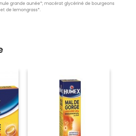
d’inule grande aunée*; macérat glycériné de bourgeons
* et de lemongrass*.
e