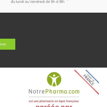
du lundi au vendredi de 9h à 18h
nner