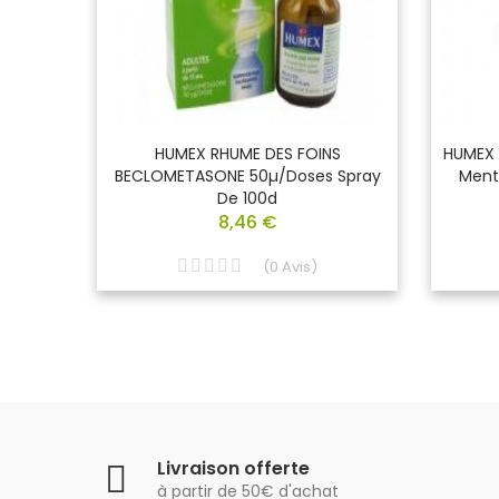
 De 24
HUMEX RHUME DES FOINS
HUMEX 
BECLOMETASONE 50µ/doses Spray
Ment
De 100d
8,46 €
(
0
Avis
)
Livraison offerte
à partir de 50€ d'achat