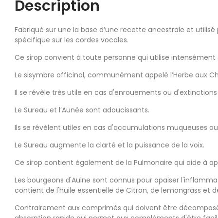
Description
Fabriqué sur une la base d’une recette ancestrale et utilis
spécifique sur les cordes vocales.
Ce sirop convient à toute personne qui utilise intensément 
Le sisymbre officinal, communément appelé l’Herbe aux Chan
Il se révèle très utile en cas d'enrouements ou d'extinctions
Le Sureau et l’Aunée sont adoucissants.
Ils se révèlent utiles en cas d'accumulations muqueuses ou
Le Sureau augmente la clarté et la puissance de la voix.
Ce sirop contient également de la Pulmonaire qui aide à apai
Les bourgeons d'Aulne sont connus pour apaiser l'inflammat
contient de l'huile essentielle de Citron, de lemongrass et 
Contrairement aux comprimés qui doivent être décomposés pa
absorption rapide qui permet aux compléments d'être faci