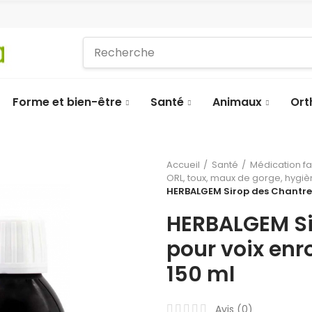
Forme et bien-être
Santé
Animaux
Ort
Accueil
Santé
Médication f
ORL, toux, maux de gorge, hygi
HERBALGEM Sirop des Chantres 
HERBALGEM Si
pour voix enr
150 ml
Avis (
0
)