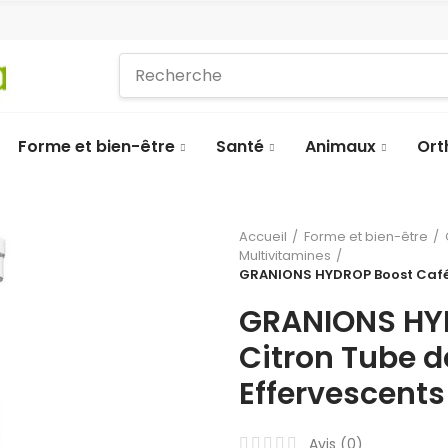
Forme et bien-être
Santé
Animaux
Ort
Accueil
Forme et bien-être
Multivitamines
GRANIONS HYDROP Boost Caféi
GRANIONS HYD
Citron Tube 
Effervescents
Avis (
0
)