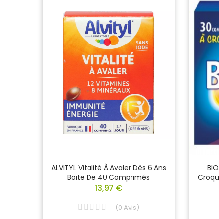
nus Et
ALVITYL Vitalité À Avaler Dès 6 Ans
BIO
les
Boite De 40 Comprimés
Croqu
13,97 €
(
0
Avis
)