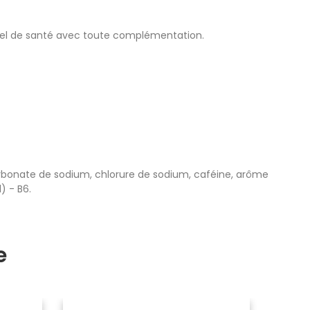
nnel de santé avec toute complémentation.
icarbonate de sodium, chlorure de sodium, caféine, arôme
) - B6.
e