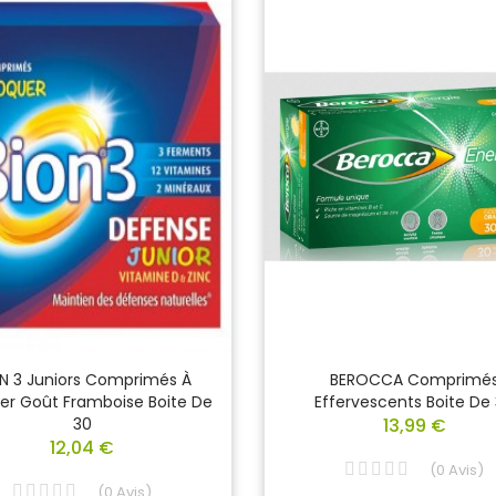
N 3 Juniors Comprimés À
BEROCCA Comprimé
er Goût Framboise Boite De
Effervescents Boite De
30
13,99 €
12,04 €
(
0
Avis
)
(
0
Avis
)