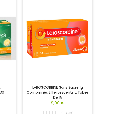
s
LAROSCORBINE Sans Sucre 1g
BE
 30
Comprimés Effervescents 2 Tubes
E
De 15
9,90 €
(
0
Avis
)