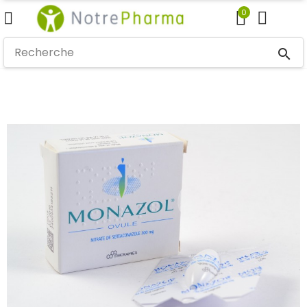
0
search