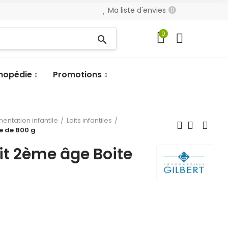
Ma liste d'envies
0
0
search
hopédie
Promotions
mentation infantile
Laits infantiles
e de 800 g
it 2ème âge Boite