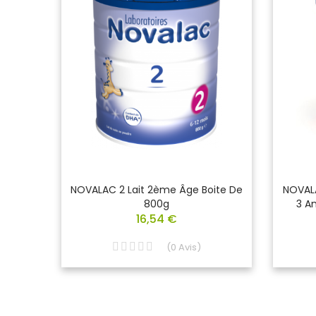
is
NOVALAC 2 Lait 2ème Âge Boite De
NOVALA
800g
3 A
16,54 €
(
0
Avis
)