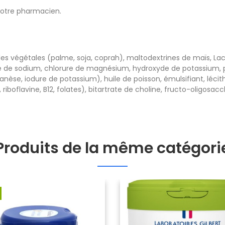
votre pharmacien.
es végétales (palme, soja, coprah), maltodextrines de maïs, Lac
ate de sodium, chlorure de magnésium, hydroxyde de potassium, p
anèse, iodure de potassium), huile de poisson, émulsifiant, lécit
6, riboflavine, B12, folates), bitartrate de choline, fructo-oligos
Produits de la même catégori