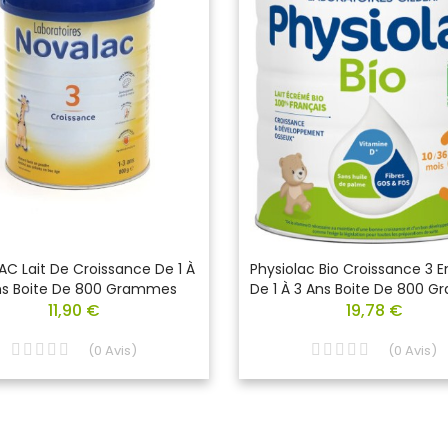
C Lait De Croissance De 1 À
Physiolac Bio Croissance 3 
ns Boite De 800 Grammes
De 1 À 3 Ans Boite De 800 
11,90 €
19,78 €
(
0
Avis
)
(
0
Avis
)