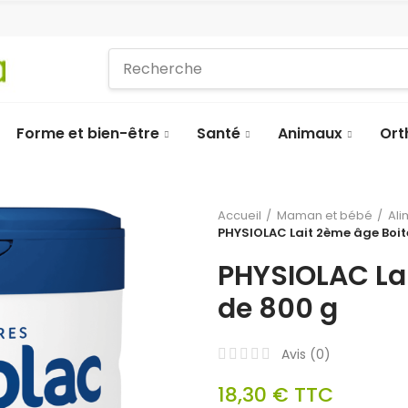
Forme et bien-être
Santé
Animaux
Ort
Accueil
Maman et bébé
Ali
PHYSIOLAC Lait 2ème âge Boit
PHYSIOLAC La
de 800 g
Avis (
0
)
18,30 €
TTC