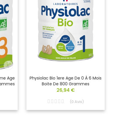
Eme Age
Physiolac Bio 1ere Age De 0 À 6 Mois
PHYSI
Grammes
Boite De 800 Grammes
26,94 €
(
0
Avis
)