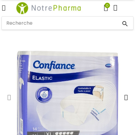
0
search