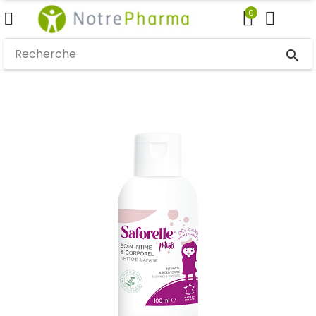
0
search