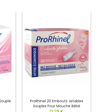
Souple
ProRhinel 20 Embouts Jetables
P
Souples Pour Mouche Bébé
Nourr
12,29 €