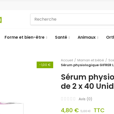
Forme et bien-être
Santé
Animaux
Ort
Accueil
Maman et bébé
Soi
-1,00 €
Sérum physiologique GIFRER L
Sérum physio
de 2 x 40 Uni
Avis (
0
)
4,80 €
TTC
5,80 €