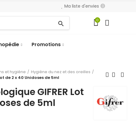
Ma liste d'envies
0
0
search
hopédie
Promotions
ns et hygiène
Hygiène du nez et des oreilles
ot de 2 x 40 Unidoses de 5ml
logique GIFRER Lot
doses de 5ml