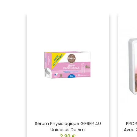
Pour
Sérum Physiologique GIFRER 40
PROR
 20
Unidoses De 5ml
Avec 
2,90 €