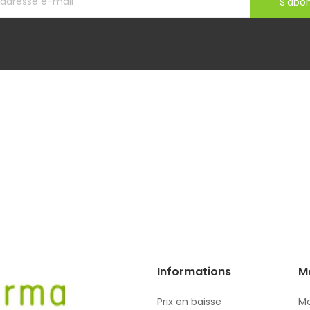
S'abo
Informations
M
Prix en baisse
Mo