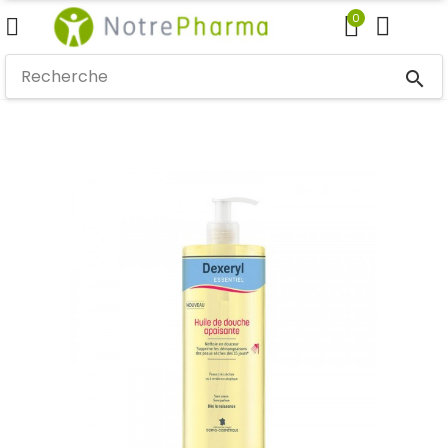
0
search