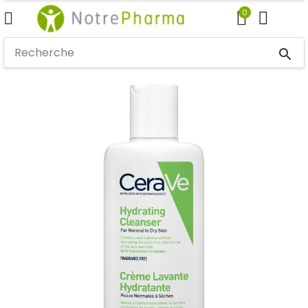
0
search