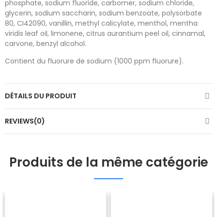
phosphate, sodium fluoride, carbomer, sodium chloride,
glycerin, sodium saccharin, sodium benzoate, polysorbate
80, CI42090, vanillin, methyl calicylate, menthol, mentha
viridis leaf oil, limonene, citrus aurantium peel oil, cinnamal,
carvone, benzyl alcohol.
Contient du fluorure de sodium (1000 ppm fluorure).
DÉTAILS DU PRODUIT
REVIEWS(0)
Produits de la même catégorie