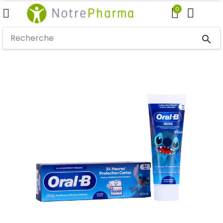
0
search