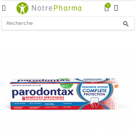
0
search