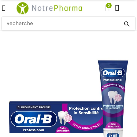
0
search