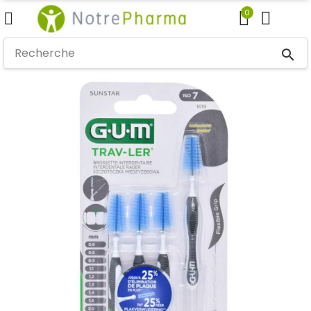
0
search