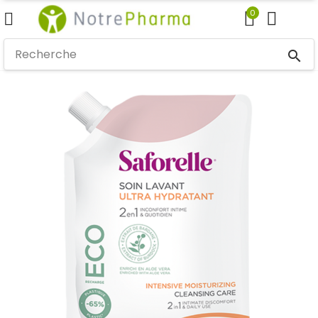
0
search