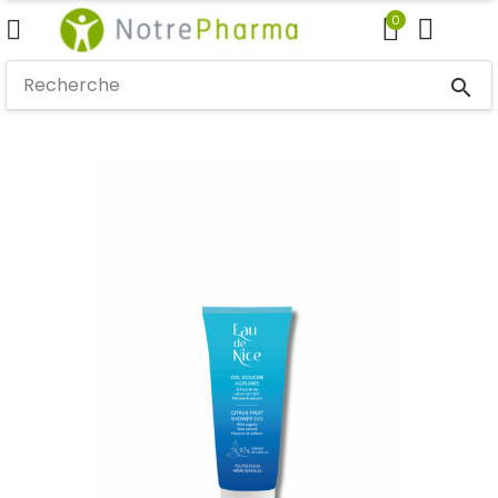
0
search