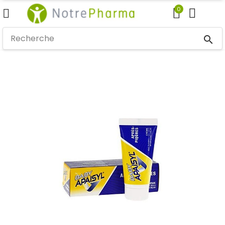
0
search