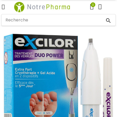
0
search