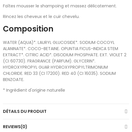
Faîtes mousser le shampoing et massez délicatement.
Rincez les cheveux et le cuir chevelu.
Composition
WATER (AQUA)*. LAURYL GLUCOSIDE*. SODIUM COCOYL
ALANINATE*. COCO-BETAINE. OPUNTIA FICUS-INDICA STEM
EXTRACT*. CITRIC ACID*. DISODIUM PHOSPHATE. EXT. VIOLET 2
(CI 60730). FRAGRANCE (PARFUM). GLYCERIN*.
HYDROXYPROPYL GUAR HYDROXYPROPYLTRIMONIUM
CHLORIDE. RED 33 (CI 17200). RED 40 (CI 16035). SODIUM
BENZOATE.
* Ingrédient d'origine naturelle
DÉTAILS DU PRODUIT
REVIEWS(0)