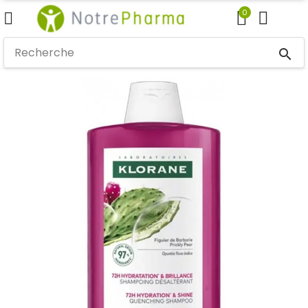
0
search