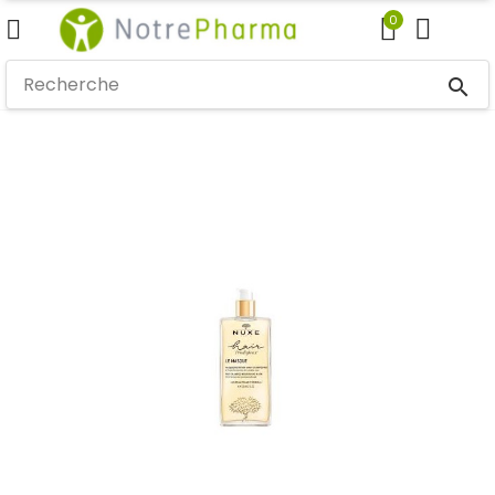
0
search