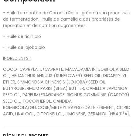
- Huile fermentée de Camélia Rose : grâce à son processus
de fermentation, l'huile de camélia a des propriétés de
réparation et de nutrition augmentées.
- Huile de ricin bio
- Huile de jojoba bio
INGREDIENTS :
COCO-CAPRYLATE/CAPRATE, MACADAMIA INTEGRIFOLIA SEED
OIL, HELIANTHUS ANNUUS (SUNFLOWER) SEED OIL, DICAPRYLYL
ETHER, SIMMONDSIA CHINENSIS (JOJOBA) SEED OIL,
BUTYROSPERMUM PARKII (SHEA) BUTTER, CAMELLIA JAPONICA
SEED OIL, PARFUM/FRAGRANCE, RICINUS COMMUNIS (CASTOR)
SEED OIL, TOCOPHEROL, CANDIDA
BOMBICOLA/GLUCOSE/METHYL RAPESEEDATE FERMENT, CITRIC
ACID, LINALOOL, CITRONELLOL, LIMONENE, GERANIOL [N5401/A].
DÉTAILS DU PRODUIT