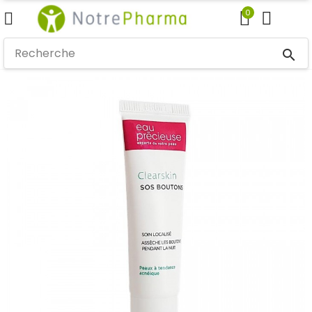
0
search