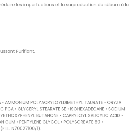
réduire les imperfections et la surproduction de sébum à la
ssant Purifiant.
LICA • AMMONIUM POLYACRYLOYLDIMETHYL TAURATE • ORYZA
NC PCA • GLYCERYL STEARATE SE • ISOHEXADECANE • SODIUM
YETHOXYPHENYL BUTANONE • CAPRYLOYL SALICYLIC ACID •
HAN GUM • PENTYLENE GLYCOL • POLYSORBATE 80 •
I.L. N70027100/1).