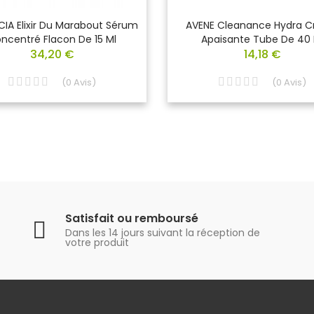
IA Elixir Du Marabout Sérum
AVENE Cleanance Hydra 
ncentré Flacon De 15 Ml
Apaisante Tube De 40 
34,20 €
14,18 €
(
0
Avis
)
(
0
Avis
)
Satisfait ou remboursé
Dans les 14 jours suivant la réception de
votre produit