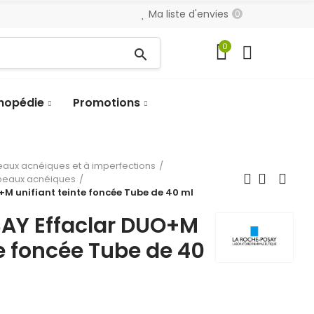
Ma liste d'envies
0
0
search
hopédie
Promotions
eaux acnéiques et à imperfections
 peaux acnéiques
M unifiant teinte foncée Tube de 40 ml
AY Effaclar DUO+M
te foncée Tube de 40