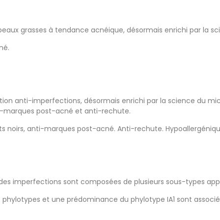
s peaux grasses à tendance acnéique, désormais enrichi par la s
né.
tion anti-imperfections, désormais enrichi par la science du mi
nti-marques post-acné et anti-rechute.
ints noirs, anti-marques post-acné. Anti-rechute. Hypoallergén
 des imperfections sont composées de plusieurs sous-types app
phylotypes et une prédominance du phylotype IA1 sont associés à