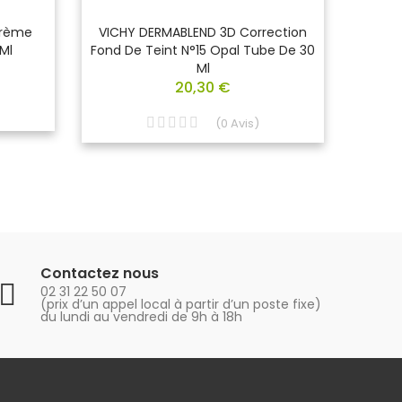
Crème
VICHY DERMABLEND 3D Correction
VICH
Ml
Fond De Teint N°15 Opal Tube De 30
Flui
Ml
20,30 €
(
0
Avis
)
Contactez nous
02 31 22 50 07
(prix d’un appel local à partir d’un poste fixe)
du lundi au vendredi de 9h à 18h