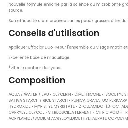
Nouvelle formule enrichie par la science du microbiome grâc
source.
Son efficacité a été prouvée sur les peaux grasses à tend
Conseils d'utilisation
Appliquer Effaclar Duo+M sur l'ensemble du visage matin et
Excellente base de maquillage.
Éviter le contour des yeux.
Composition
AQUA / WATER / EAU • GLYCERIN • DIMETHICONE • ISOCETYL 
SATIVA STARCH / RICE STARCH • PUNICA GRANATUM PERICARP 
HYDROXIDE • MYRISTYL MYRISTATE • 2-OLEAMIDO-1,3-OCTAD
CAPRYLYL GLYCOL • VITREOSCILLA FERMENT • CITRIC ACID • 
ACRYLAMIDE/SODIUM ACRYLOYLDIMETHYLTAURATE COPOLYMER • 