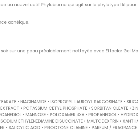
e au nouvel actif Phylobioma qui agit sur le phylotype IA1 pour 
ance acnéique.
 soir sur une peau préalablement nettoyée avec Effaclar Gel Mou
STEARATE • NIACINAMIDE • ISOPROPYL LAUROYL SARCOSINATE • SI
EXTRACT • POTASSIUM CETYL PHOSPHATE • SORBITAN OLEATE • ZI
ECANEDIOL • MANNOSE • POLOXAMER 338 • PROPANEDIOL • HYDROX
TRISODIUM ETHYLENEDIAMINE DISUCCINATE • MALTODEXTRIN • XANT
SALICYLIC ACID • PIROCTONE OLAMINE • PARFUM / FRAGRANCE (F.