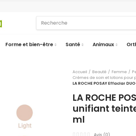
Forme et bien-être
Santé
Animaux
Ort
Accueil
Beauté
Femme
P
Crèmes de soin et lotions pour
LA ROCHE POSAY Effaclar DUO+
LA ROCHE POS
unifiant tein
ml
Avis (
0
)