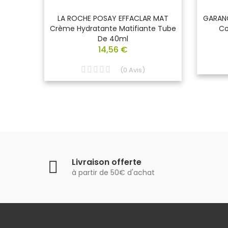
omed
LA ROCHE POSAY EFFACLAR MAT
GARANC
ions
Crème Hydratante Matifiante Tube
Co
De 40ml
14,56 €
(
0
Avis
)
Livraison offerte
à partir de 50€ d'achat