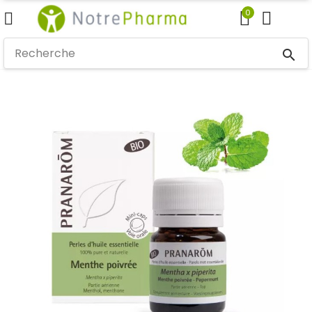
0
search