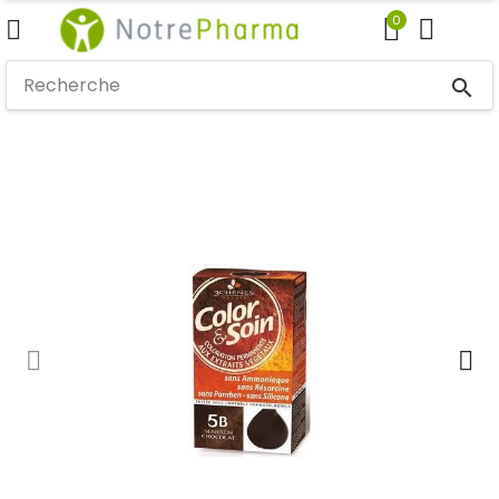
0
search