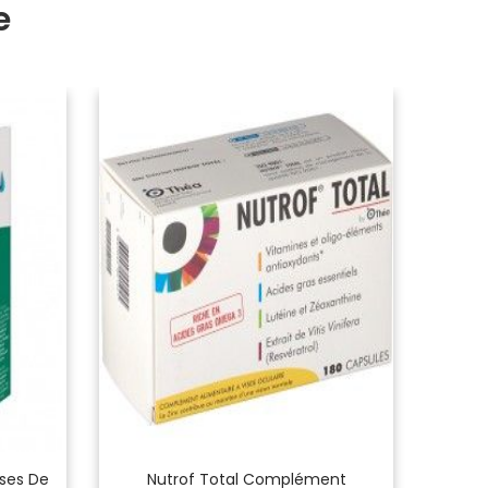
e
oses De
Nutrof Total Complément
DACU