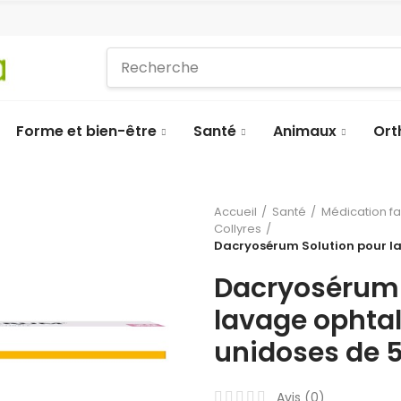
Forme et bien-être
Santé
Animaux
Ort
Accueil
Santé
Médication f
Collyres
Dacryosérum Solution pour la
Dacryosérum 
lavage ophta
unidoses de 
Avis (
0
)