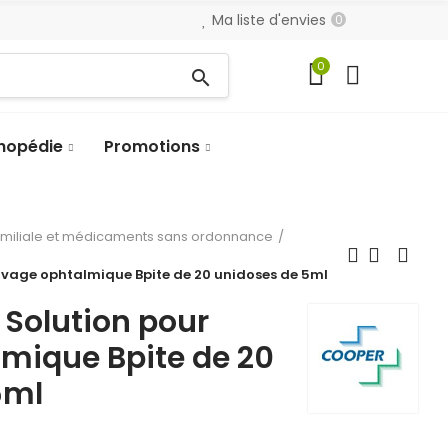
Ma liste d'envies
0
0
search
hopédie
Promotions
amiliale et médicaments sans ordonnance
vage ophtalmique Bpite de 20 unidoses de 5ml
Solution pour
lmique Bpite de 20
5ml