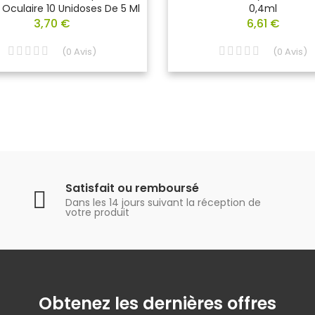
Oculaire 10 Unidoses De 5 Ml
0,4ml
3,70 €
6,61 €
(
0
Avis
)
(
0
Avis
)
Satisfait ou remboursé
Dans les 14 jours suivant la réception de
votre produit
Obtenez les dernières offres