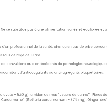
 Ne se substitue pas à une alimentation variée et équilibrée et 
aire d’un professionnel de la santé, ainsi qu’en cas de prise co
essous de l’âge de 18 ans.
es, de convulsions ou d’antécédents de pathologies neurologiques
ncomitant d’anticoagulants ou anti-agrégants plaquettaires.
go ovata – 5.50 g); amidon de maïs* ; sucre de canne* ; Fibres 
mg), Cardamome* (Elettaria cardamomum – 37.5 mg), Gingembre* (Z