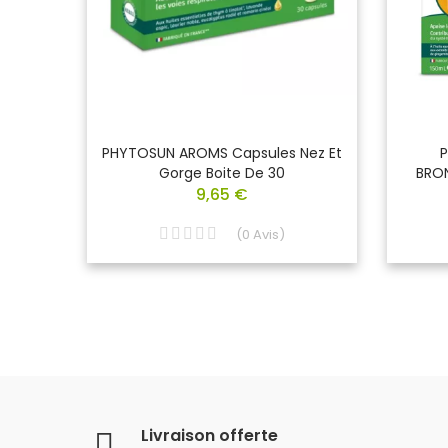
tielle
PHYTOSUN AROMS Capsules Nez Et
n De 10
Gorge Boite De 30
BRON
9,65 €
(
0
Avis
)
Livraison offerte