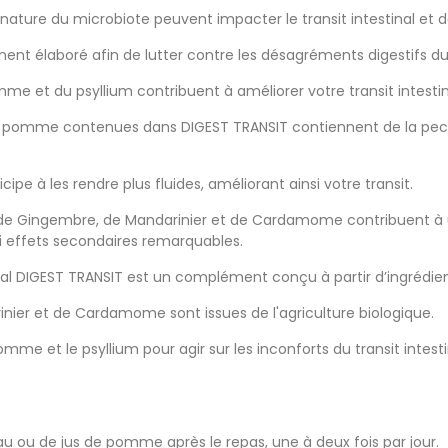
a nature du microbiote peuvent impacter le transit intestinal et 
nt élaboré afin de lutter contre les désagréments digestifs du
mme et du psyllium contribuent à améliorer votre transit intestin
s de pomme contenues dans DIGEST TRANSIT contiennent de la pecti
cipe à les rendre plus fluides, améliorant ainsi votre transit.
es de Gingembre, de Mandarinier et de Cardamome contribuent à un
i effets secondaires remarquables.
mal DIGEST TRANSIT est un complément conçu à partir d’ingrédient
inier et de Cardamome sont issues de l'agriculture biologique.
omme et le psyllium pour agir sur les inconforts du transit intesti
eau ou de jus de pomme après le repas, une à deux fois par jour.