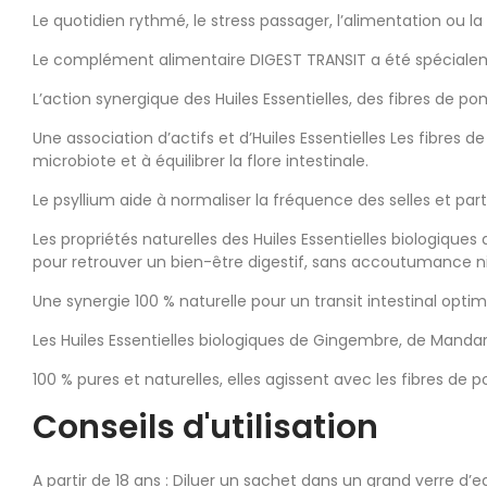
Le quotidien rythmé, le stress passager, l’alimentation ou l
Le complément alimentaire DIGEST TRANSIT a été spécialeme
L’action synergique des Huiles Essentielles, des fibres de po
Une association d’actifs et d’Huiles Essentielles Les fibre
microbiote et à équilibrer la flore intestinale.
Le psyllium aide à normaliser la fréquence des selles et parti
Les propriétés naturelles des Huiles Essentielles biologiqu
pour retrouver un bien-être digestif, sans accoutumance n
Une synergie 100 % naturelle pour un transit intestinal opti
Les Huiles Essentielles biologiques de Gingembre, de Mandar
100 % pures et naturelles, elles agissent avec les fibres de p
Conseils d'utilisation
A partir de 18 ans : Diluer un sachet dans un grand verre d’