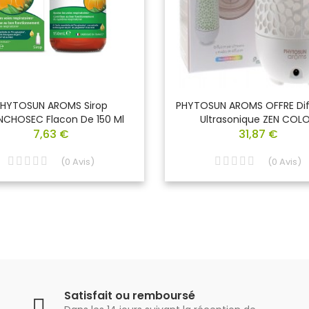
PHYTOSUN AROMS Sirop
PHYTOSUN AROMS OFFRE Dif
CHOSEC Flacon De 150 Ml
Ultrasonique ZEN COL
7,63 €
31,87 €
(
0
Avis
)
(
0
Avis
)
Satisfait ou remboursé