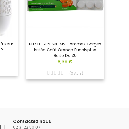
fuseur
PHYTOSUN AROMS Gommes Gorges
PHYTO
OR
Irritée Goût Orange Eucalyptus
De CLO
Boite De 30
6,39 €
(
0
Avis
)
Contactez nous
02 31 22 50 07