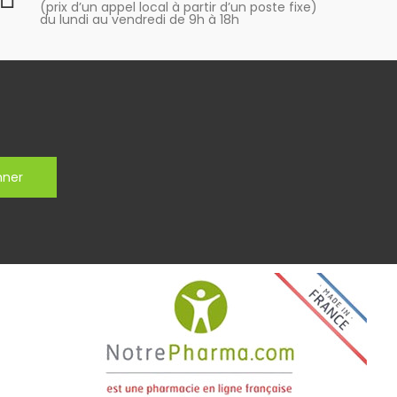
(prix d’un appel local à partir d’un poste fixe)
du lundi au vendredi de 9h à 18h
nner