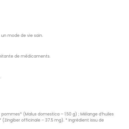
à un mode de vie sain.
ncomitante de médicaments.
.
de pommes* (Malus domestica – 1.50 g) ; Mélange d’huiles
ingiber officinale – 37.5 mg). * Ingrédient issu de