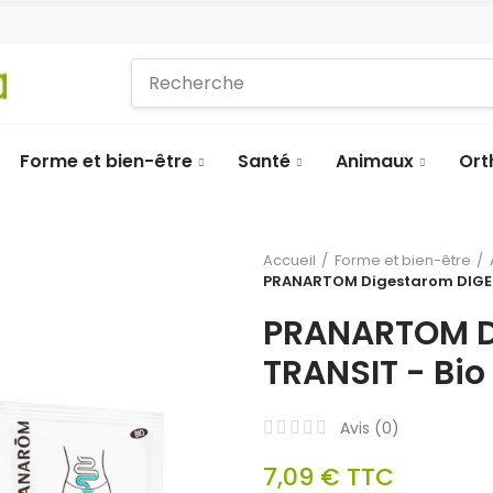
Forme et bien-être
Santé
Animaux
Ort
Accueil
Forme et bien-être
PRANARTOM Digestarom DIGEST
PRANARTOM D
TRANSIT - Bio
Avis (
0
)
7,09 €
TTC