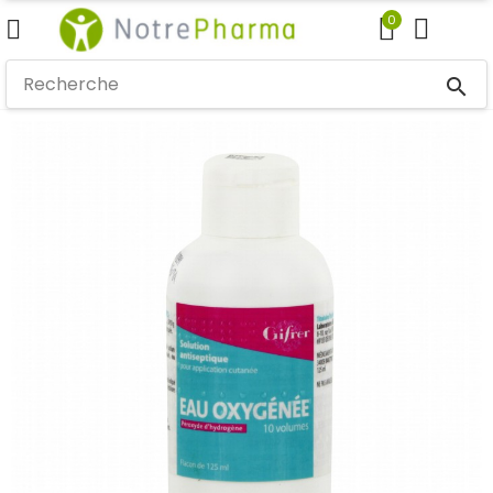
0
search