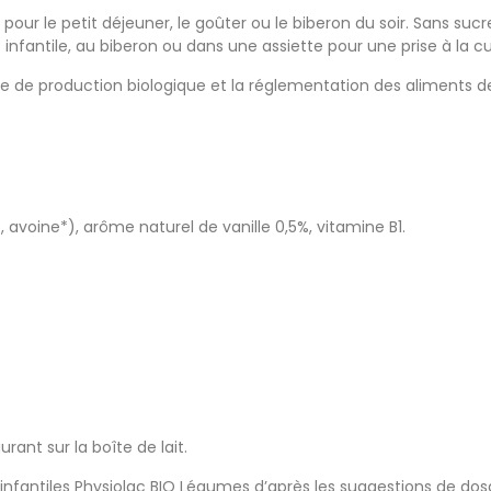
s pour le petit déjeuner, le goûter ou le biberon du soir. Sans su
infantile, au biberon ou dans une assiette pour une prise à la cui
de production biologique et la réglementation des aliments de
, avoine*), arôme naturel de vanille 0,5%, vitamine B1.
urant sur la boîte de lait.
 infantiles Physiolac BIO Légumes d’après les suggestions de dos