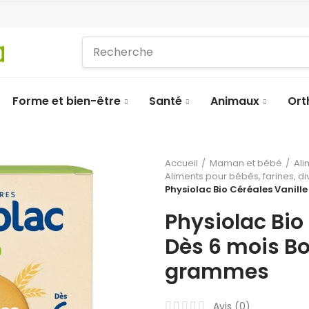
Forme et bien-être
Santé
Animaux
Ort
Accueil
Maman et bébé
Ali
Aliments pour bébés, farines, di
Physiolac Bio Céréales Vanill
Physiolac Bio
Dès 6 mois Bo
grammes
Avis (
0
)