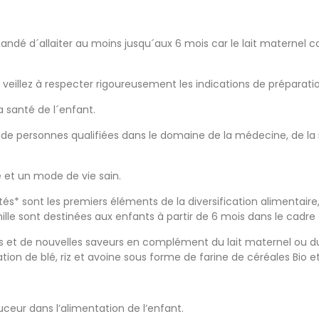
mandé d´allaiter au moins jusqu´aux 6 mois car le lait maternel c
, veillez à respecter rigoureusement les indications de préparati
a santé de l´enfant.
personnes qualifiées dans le domaine de la médecine, de la nu
e et un mode de vie sain.
outés* sont les premiers éléments de la diversification alimentai
nille sont destinées aux enfants à partir de 6 mois dans le cadre d
et de nouvelles saveurs en complément du lait maternel ou du la
on de blé, riz et avoine sous forme de farine de céréales Bio et
uceur dans l’alimentation de l’enfant.