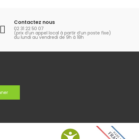
Contactez nous
02 31 22 50 07
(prix d’un appel local à partir d’un poste fixe)
du lundi au vendredi de 9h à 18h
nner