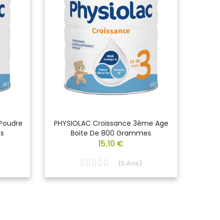
 Poudre
PHYSIOLAC Croissance 3ème Age
PHYSI
s
Boite De 800 Grammes
Quin
15,10 €
(
0
Avis
)