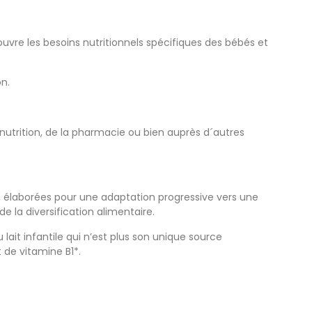
ouvre les besoins nutritionnels spécifiques des bébés et
on.
trition, de la pharmacie ou bien auprès d´autres
re, élaborées pour une adaptation progressive vers une
e la diversification alimentaire.
it infantile qui n’est plus son unique source
 de vitamine B1*.