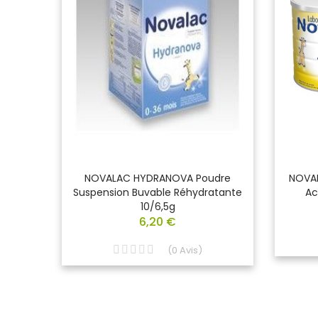
oite De
NOVALAC HYDRANOVA Poudre
NOVAL
Suspension Buvable Réhydratante
Ac
10/6,5g
6,20 €
(
0
Avis
)