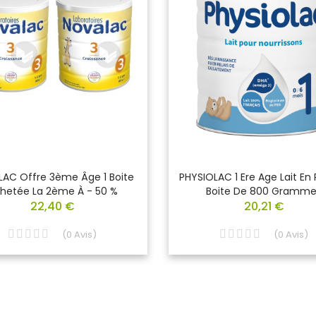
AC Offre 3ème Âge 1 Boite
PHYSIOLAC 1 Ere Age Lait En
hetée La 2ème À - 50 %
Boite De 800 Gramme
22,40 €
20,21 €
(
0
Avis
)
(
0
Avis
)