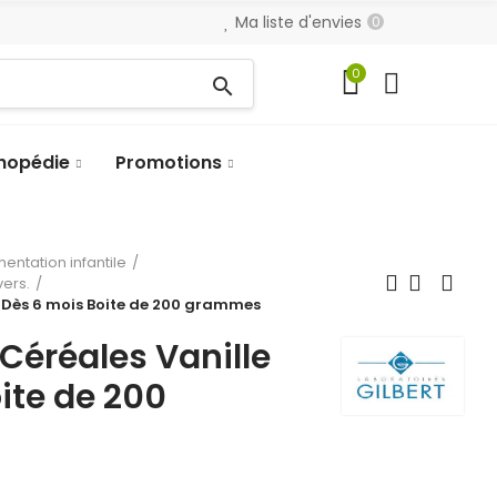
Ma liste d'envies
0
0
search
hopédie
Promotions
mentation infantile
vers.
e Dès 6 mois Boite de 200 grammes
 Céréales Vanille
ite de 200