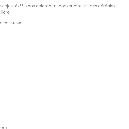
cres ajoutés**, sans colorant ni conservateur*, ces céréales
llère.
 l’enfance.
age.