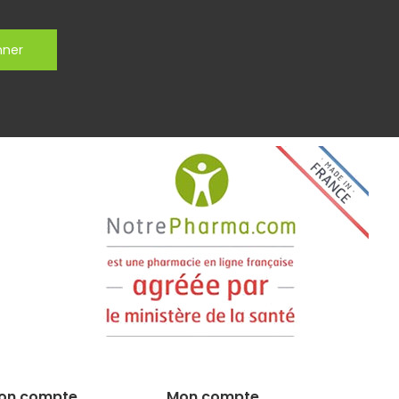
nner
on compte
Mon compte