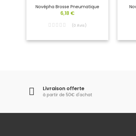
UPE
Novépha Brosse Pneumatique
No
6,18 €
(
0
Avis
)
Livraison offerte
à partir de 50€ d'achat