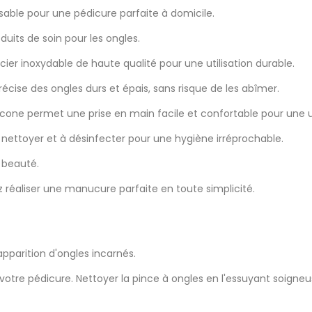
able pour une pédicure parfaite à domicile.
uits de soin pour les ongles.
er inoxydable de haute qualité pour une utilisation durable.
écise des ongles durs et épais, sans risque de les abîmer.
one permet une prise en main facile et confortable pour une ut
nettoyer et à désinfecter pour une hygiène irréprochable.
e beauté.
 réaliser une manucure parfaite en toute simplicité.
'apparition d'ongles incarnés.
votre pédicure. Nettoyer la pince à ongles en l'essuyant soigne